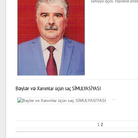
səhiyyə işçisi. Hipokrat andı
Bəylər və Xanımlar üçün saç SİMULYASİYASI
....
1
2