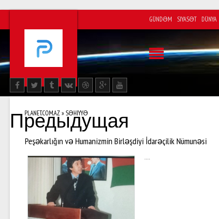
GÜNDƏM
SIYASƏT
DÜNYA
PLANET.COM.AZ
» SƏHIYYƏ
Предыдущая
Peşəkarlığın və Humanizmin Birləşdiyi İdarəçilik Nümunəsi
....