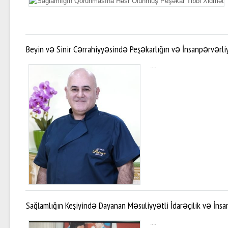
Beyin və Sinir Cərrahiyyəsində Peşəkarlığın və İnsanpərvərliy
Allahverdiyev
....
Sağlamlığın Keşiyində Dayanan Məsuliyyətli İdarəçilik və İns
....