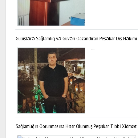
Gülüşlərə Sağlamlıq və Güvən Qazandıran Peşəkar Diş Həkim
....
Sağlamlığın Qorunmasına Həsr Olunmuş Peşəkar Tibbi Xidmət