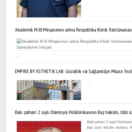
Akademik M.Ə.Mirqasımov adına Respublika Klinik Xəstəxanas
İdarəçiliyinin İnkişafı
....
EMPIRE BY ÄSTHETIK LAB: Gözəllik və Sağlamlığın Müasir İncil
....
Bakı şəhəri 2 saylı Dəmiryol Poliklinikasının Baş həkimi, tibb
Həmzə Həsənov - "Peşəkar səhiyyə işçisi. Hipokrat andına sad
Bakı şəhəri 2 saylı Dəmiryol
tibb üzrə fəlsəfə doktoru