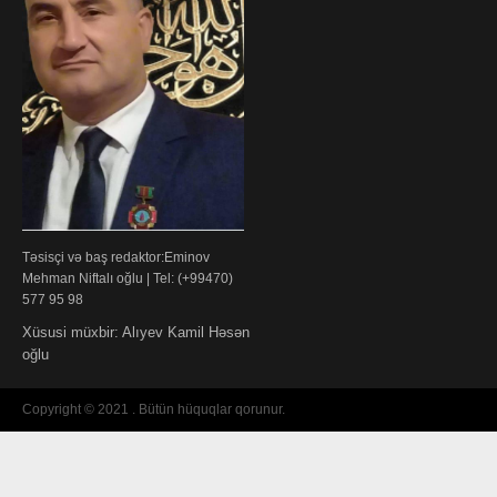
Təsisçi və baş redaktor:Eminov
Mehman Niftalı oğlu | Tel: (+99470)
577 95 98
Xüsusi müxbir: Alıyev Kamil Həsən
oğlu
Copyright © 2021 . Bütün hüquqlar qorunur.