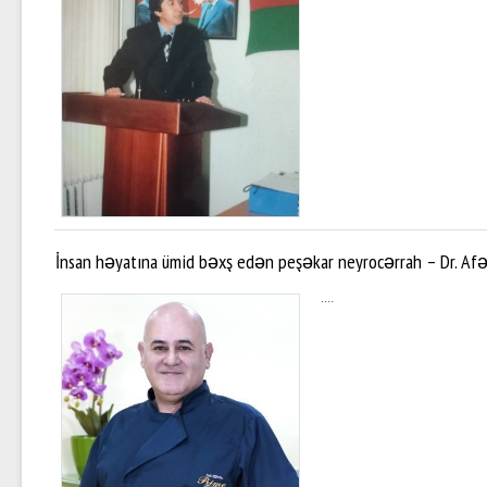
İnsan həyatına ümid bəxş edən peşəkar neyrocərrah – Dr. Afə
....