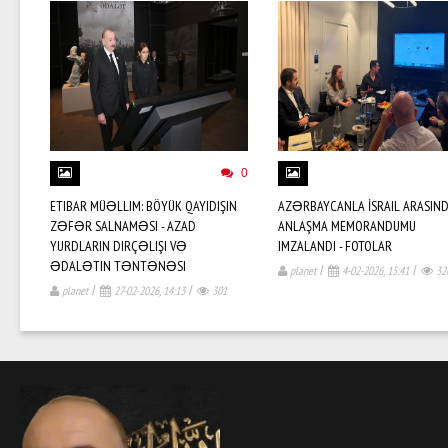
0
ETIBAR MÜƏLLIM: BÖYÜK QAYIDIŞIN
AZƏRBAYCANLA İSRAIL ARASIN
ZƏFƏR SALNAMƏSI - AZAD
ANLAŞMA MEMORANDUMU
YURDLARIN DIRÇƏLIŞI VƏ
IMZALANDI - FOTOLAR
ƏDALƏTIN TƏNTƏNƏSI
planet
/
4-02-2026, 15:41
/
32
planet
/
27-02-2026, 14:13
/
301