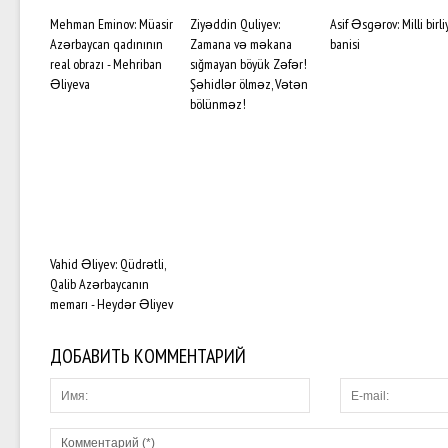
Mehman Eminov: Müasir
Ziyəddin Quliyev:
Asif Əsgərov: Milli birli
Azərbaycan qadınının
Zamana və məkana
banisi
real obrazı - Mehriban
sığmayan böyük Zəfər!
Əliyeva
Şəhidlər ölməz, Vətən
bölünməz!
Vahid Əliyev: Qüdrətli,
Qalib Azərbaycanın
memarı - Heydər Əliyev
ДОБАВИТЬ КОММЕНТАРИЙ