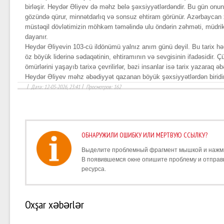
birləşir. Heydər Əliyev də məhz belə şəxsiyyətlərdəndir. Bu gün onun
gözündə qürur, minnətdarlıq və sonsuz ehtiram görünür. Azərbaycan xa
müstəqil dövlətimizin möhkəm təməlində ulu öndərin zəhməti, müdrikl
dayanır.
Heydər Əliyevin 103-cü ildönümü yalnız anım günü deyil. Bu tarix h
öz böyük liderinə sədaqətinin, ehtiramının və sevgisinin ifadəsidir. Ç
ömürlərini yaşayıb tarixə çevrilirlər, bəzi insanlar isə tarix yazaraq ə
Heydər Əliyev məhz əbədiyyət qazanan böyük şəxsiyyətlərdən biridir
/
Дата: 12-05-2026, 23:41
/
Просмотров: 162
ОБНАРУЖИЛИ ОШИБКУ ИЛИ МЁРТВУЮ ССЫЛКУ?
Выделите проблемный фрагмент мышкой и наж
В появившемся окне опишите проблему и отпра
ресурса.
Oxşar xəbərlər