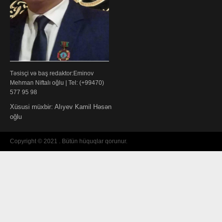
Təsisçi və baş redaktor:Eminov
Mehman Niftalı oğlu | Tel: (+99470)
577 95 98
Xüsusi müxbir: Alıyev Kamil Həsən
oğlu
Copyright © 2021 . Bütün hüquqlar qorunur.