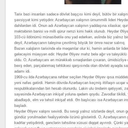
Tarix bəzi insanları sadəcə dövlət başçısı kimi deyil, bütöv bir xalqın
şəxsiyyət kimi yetişdirir. Azərbaycan xalqının ümummilli lideri Heyd
dahilərdən idi. Onun adı Azərbaycan xalqının yaddaşına xilaskar, quruc
məktəbinin banisi və milli qürur rəmzi kimi həkk olunub. Heydər Əli
103-cü ildönümü münasibətilə onu yad edərkən, əslində biz yalnız bi
deyil, Azərbaycanın taleyinə çevrilmiş böyük bir ömrə nəzər salırıq.
Bəzən xalqların tarixində elə məqamlar olur ki, həmin anlarda bir lideri
gələcəyini müəyyən edir. Heydər Əliyev məhz belə ağır və taleyüklü 
oldu. O, Azərbaycanı ən mürəkkəb sınaqlardan çıxaran, ümidsizliyə 
bəxş edən, parçalanmaq təhlükəsi qarşısında olan dövləti ayaqda s
adamı idi.
1969-cu ildə Azərbaycana rəhbər seçilən Heydər Əliyev qısa müddət
yeni nəfəs gətirdi. Həmin dövrdə Azərbaycan keçmiş ittifaqın ucqar 
respublikalarından biri hesab olunurdu. Lakin ulu öndərin qətiyyəti, 
sayəsində Azərbaycan inkişaf yoluna qədəm qoydu. Zavodlar tikildi, y
abadlaşdı, elm və təhsil inkişaf etdi. Ən başlıcası isə Azərbaycan 
başladı.
Heydər Əliyev xalqını sevirdi. Bu sevgi yalnız sözlərdə deyil, onun g
gündüz yorulmadan fəaliyyətində özünü göstərirdi. O, Azərbaycanın g
kadrlar yetişdirirdi, gənclərin təhsilinə xüsusi diqqət ayırırdı. Çünki yax