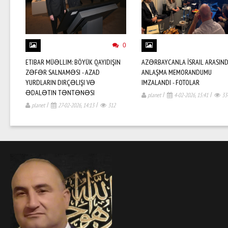
0
ETIBAR MÜƏLLIM: BÖYÜK QAYIDIŞIN
AZƏRBAYCANLA İSRAIL ARASIN
ZƏFƏR SALNAMƏSI - AZAD
ANLAŞMA MEMORANDUMU
YURDLARIN DIRÇƏLIŞI VƏ
IMZALANDI - FOTOLAR
ƏDALƏTIN TƏNTƏNƏSI
planet
/
4-02-2026, 15:41
/
33
planet
/
27-02-2026, 14:13
/
312