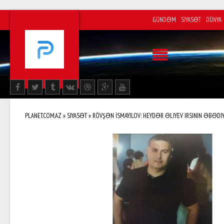
GÜNDƏM
SIYASƏT
DÜNYA
PLANET.COM.AZ
»
SIYASƏT
» RÖVŞƏN İSMAYILOV: HEYDƏR ƏLIYEV IRSININ ƏBƏDI