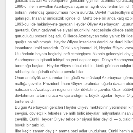
gələcək savadlı və vətənpərvər gənclərin çiyinləri üzərində qurulacaq
1990-cı illərin əvvəlləri Azərbaycan üçün ən ağrılı dövrlərdən biri idi
böhran, vətəndaş qarşıdurması hökm sürürdü. Dövlət müstəqilliyini it
qalmışdı. İnsanlar ümidsizlik içində idi. Məhz belə bir anda xalq öz x
1993-cü ildə hakimiyyətə qayıdan Heydər Əliyev Azərbaycanı uçuru
qaytardı. Onun qətiyyəti və siyasi müdrikliyi nəticəsində ölkədə sabit
quruculuğu prosesi başladı. O illərdə Azərbaycan xalqı yalnız bir lide
qayğısına sığınmışdı. Heydər Əliyev insanların dərdini öz dərdi bilird
insanlarda ümid yaradırdı. Çünki xalq inanırdı ki, Heydər Əliyev va
Ulu öndərin həyata keçirdiyi neft strategiyası ölkənin gələcəyini dəyi
Azərbaycanın iqtisadi inkişafına yeni qapılar açdı. Dünya Azərbayc
tanımağa başladı. Heydər Əliyev sübut etdi ki, kiçik görünən xalqlar b
rəhbərliyi ilə qüdrətli dövlətə çevrilə bilər.
Onun ən böyük arzularından biri güclü və müstəqil Azərbaycan görm
reallığa çevrilib. Prezident İlham Əliyev tərəfindən uğurla davam etdir
nəticəsində Azərbaycan regionun lider dövlətinə çevrilib. Ərazi bütö
dövlətimizin artan nüfuzu və qazandığımız böyük uğurlar Heydər Əliy
təntənəsidir.
Bu gün Azərbaycan gəncləri Heydər Əliyev məktəbinin yetirmələri kim
sevgisi, dövlətçilik fəlsəfəsi və milli birlik ideyaları milyonlarla ins
çevrilib. Çünki Heydər Əliyev təkcə bir siyasi lider deyildi — o, xalq
böyük bir tarix idi.
İllər keçir, zaman dəyişir, amma bəzi adlar unudulmur. Çünki həmin adl