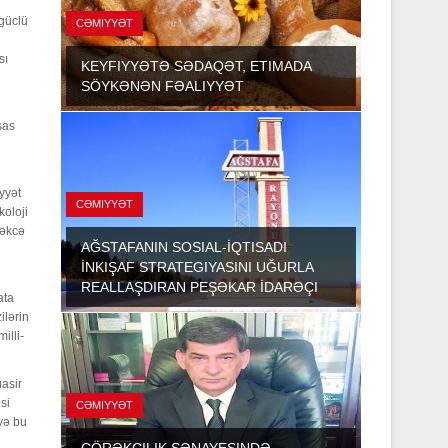
 güclü
CƏMIYYƏT
sı
KEYFIYYƏTƏ SƏDAQƏT, ETIMADA
SÖYKƏNƏN FƏALIYYƏT
sas
yyət
CƏMIYYƏT
koloji
təkcə
AĞSTAFANIN SOSIAL-İQTISADI
İNKIŞAF STRATEGIYASINI UĞURLA
REALLAŞDIRAN PEŞƏKAR İDARƏÇI
ata
ilərin
illi-
üasir
si
CƏMIYYƏT
 və bu
ÇÖRƏKÇILIK SƏNAYESINDƏ