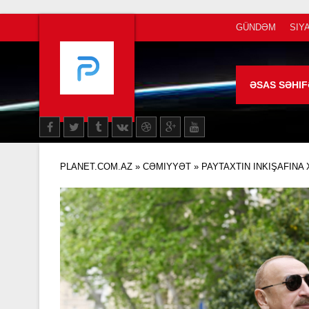
GÜNDƏM
SIY
ƏSAS SƏHIF
PLANET.COM.AZ
»
CƏMIYYƏT
» PAYTAXTIN INKIŞAFINA