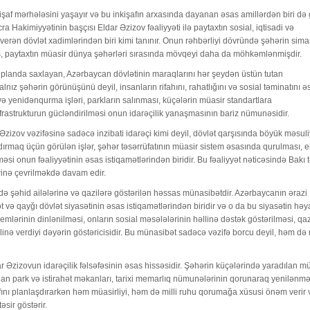
kişaf mərhələsini yaşayır və bu inkişafın arxasında dayanan əsas amillərdən biri də
ra Hakimiyyətinin başçısı Eldar Əzizov fəaliyyəti ilə paytaxtın sosial, iqtisadi və
erən dövlət xadimlərindən biri kimi tanınır. Onun rəhbərliyi dövründə şəhərin sima
miş, paytaxtın müasir dünya şəhərləri sırasında mövqeyi daha da möhkəmlənmişdir.
ön planda saxlayan, Azərbaycan dövlətinin maraqlarını hər şeydən üstün tutan
alnız şəhərin görünüşünü deyil, insanların rifahını, rahatlığını və sosial təminatını ə
 və yenidənqurma işləri, parkların salınması, küçələrin müasir standartlara
nfrastrukturun gücləndirilməsi onun idarəçilik yanaşmasının bariz nümunəsidir.
r Əzizov vəzifəsinə sadəcə inzibati idarəçi kimi deyil, dövlət qarşısında böyük məsuli
şdırmaq üçün görülən işlər, şəhər təsərrüfatının müasir sistem əsasında qurulması, e
məsi onun fəaliyyətinin əsas istiqamətlərindən biridir. Bu fəaliyyət nəticəsində Bakı 
rinə çevrilməkdə davam edir.
ə şəhid ailələrinə və qazilərə göstərilən həssas münasibətdir. Azərbaycanın ərazi
ə qayğı dövlət siyasətinin əsas istiqamətlərindən biridir və o da bu siyasətin həy
lemlərinin dinlənilməsi, onların sosial məsələlərinin həllinə dəstək göstərilməsi, qaz
inə verdiyi dəyərin göstəricisidir. Bu münasibət sadəcə vəzifə borcu deyil, həm də m
r Əzizovun idarəçilik fəlsəfəsinin əsas hissəsidir. Şəhərin küçələrində yaradılan m
lınan park və istirahət məkanları, tarixi memarlıq nümunələrinin qorunaraq yenilənmə
işafını planlaşdırarkən həm müasirliyi, həm də milli ruhu qorumağa xüsusi önəm verir
ir göstərir.