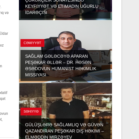
KEYFIYYƏT VƏ ETIMADIN UĞURLU
.
İDARƏÇISI
rıq və
Eldar
CƏMIYYƏT
nız
SAĞLAM GƏLƏCƏYƏ APARAN
PEŞƏKAR ƏLLƏR – DR. HƏSƏN
un
ƏSƏDOVUN HUMANIST HƏKIMLIK
MISSIYASI
təlif
qqət
SƏHIYYƏ
zovun
t,
GÜLÜŞLƏRƏ SAĞLAMLIQ VƏ GÜVƏN
QAZANDIRAN PEŞƏKAR DIŞ HƏKIMI –
ELMƏDDIN MIRZƏYEV