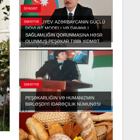
SIYASƏT
AYAZ ƏLIYEV: AZƏRBAYCANIN GÜCLÜ
SƏHIYYƏ
DÖVLƏT MODELI VƏ DAVAMLI
İNKIŞAF STRATEGIYASI
SAĞLAMLIĞIN QORUNMASINA HƏSR
OLUNMUŞ PEŞƏKAR TIBBI XIDMƏT
SƏHIYYƏ
PEŞƏKARLIĞIN VƏ HUMANIZMIN
BIRLƏŞDIYI İDARƏÇILIK NÜMUNƏSI