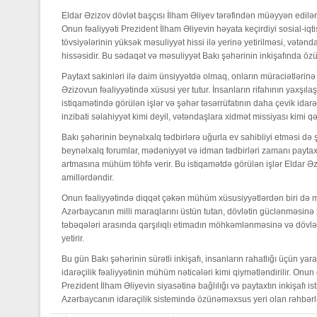
Eldar Əzizov dövlət başçısı İlham Əliyev tərəfindən müəyyən edilən i
Onun fəaliyyəti Prezident İlham Əliyevin həyata keçirdiyi sosial-iqt
tövsiyələrinin yüksək məsuliyyət hissi ilə yerinə yetirilməsi, vət
hissəsidir. Bu sədaqət və məsuliyyət Bakı şəhərinin inkişafında özü
Paytaxt sakinləri ilə daim ünsiyyətdə olmaq, onların müraciətləri
Əzizovun fəaliyyətində xüsusi yer tutur. İnsanların rifahının yaxşıla
istiqamətində görülən işlər və şəhər təsərrüfatının daha çevik idarə
inzibati səlahiyyət kimi deyil, vətəndaşlara xidmət missiyası kimi q
Bakı şəhərinin beynəlxalq tədbirlərə uğurla ev sahibliyi etməsi də ş
beynəlxalq forumlar, mədəniyyət və idman tədbirləri zamanı payta
artmasına mühüm töhfə verir. Bu istiqamətdə görülən işlər Eldar Əz
amillərdəndir.
Onun fəaliyyətində diqqət çəkən mühüm xüsusiyyətlərdən biri də mi
Azərbaycanın milli maraqlarını üstün tutan, dövlətin güclənməsinə 
təbəqələri arasında qarşılıqlı etimadın möhkəmlənməsinə və dövl
yetirir.
Bu gün Bakı şəhərinin sürətli inkişafı, insanların rahatlığı üçün ya
idarəçilik fəaliyyətinin mühüm nəticələri kimi qiymətləndirilir. Onun
Prezident İlham Əliyevin siyasətinə bağlılığı və paytaxtın inkişafı 
Azərbaycanın idarəçilik sistemində özünəməxsus yeri olan rəhbərlər