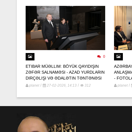
0
ETIBAR MÜƏLLIM: BÖYÜK QAYIDIŞIN
AZƏRBAY
ZƏFƏR SALNAMƏSI - AZAD YURDLARIN
ANLAŞM
DIRÇƏLIŞI VƏ ƏDALƏTIN TƏNTƏNƏSI
- FOTOL
/
/
/
planet
27-02-2026, 14:13
312
planet