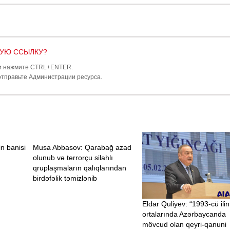
ВУЮ ССЫЛКУ?
и нажмите CTRL+ENTER.
отправьте Администрации ресурса.
in banisi
Musa Abbasov: Qarabağ azad
olunub və terrorçu silahlı
qruplaşmaların qalıqlarından
birdəfəlik təmizlənib
Eldar Quliyev: “1993-cü ilin
ortalarında Azərbaycanda
mövcud olan qeyri-qanuni