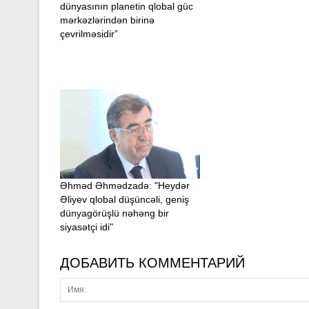
dünyasının planetin qlobal güc
mərkəzlərindən birinə
çevrilməsidir”
Əhməd Əhmədzadə: "Heydər
Əliyev qlobal düşüncəli, geniş
dünyagörüşlü nəhəng bir
siyasətçi idi"
ДОБАВИТЬ КОММЕНТАРИЙ