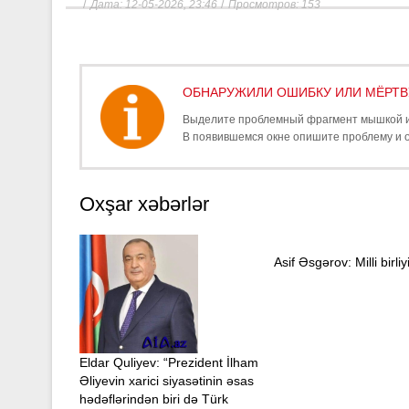
/
/
Дата: 12-05-2026, 23:46
Просмотров: 153
ОБНАРУЖИЛИ ОШИБКУ ИЛИ МЁРТ
Выделите проблемный фрагмент мышкой 
В появившемся окне опишите проблему и 
Oxşar xəbərlər
Asif Əsgərov: Milli birliy
Eldar Quliyev: “Prezident İlham
Əliyevin xarici siyasətinin əsas
hədəflərindən biri də Türk