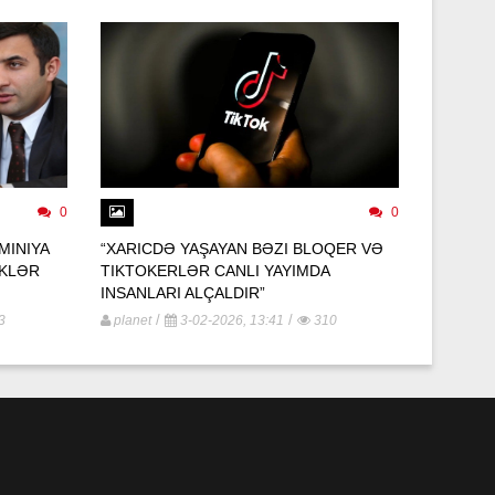
0
0
MINIYA
“XARICDƏ YAŞAYAN BƏZI BLOQER VƏ
“AĞ ŞƏ
LKLƏR
TIKTOKERLƏR CANLI YAYIMDA
NƏFƏR 
INSANLARI ALÇALDIR”
planet
/
/
3
planet
3-02-2026, 13:41
310