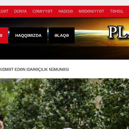
ASƏT
DÜNYA
CƏMIYYƏT
HADISƏ
MƏDƏNIYYƏT
TƏHSIL
Ə
HAQQIMIZDA
ƏLAQƏ
 XIDMƏT EDƏN IDARƏÇILIK NÜMUNƏSI