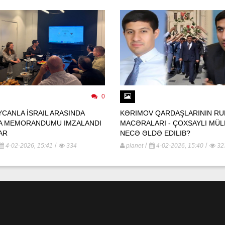
0
CANLA İSRAIL ARASINDA
KƏRIMOV QARDAŞLARININ RU
A MEMORANDUMU IMZALANDI
MACƏRALARI - ÇOXSAYLI MÜ
AR
NECƏ ƏLDƏ EDILIB?
/
/
/
4-02-2026, 15:41
334
planet
4-02-2026, 15:40
32