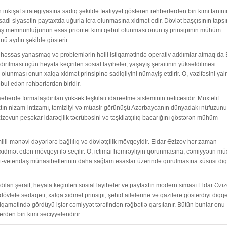
nkişaf strategiyasına sadiq şəkildə fəaliyyət göstərən rəhbərlərdən biri kimi tanınır
isadi siyasətin paytaxtda uğurla icra olunmasına xidmət edir. Dövlət başçısının tapşı
əndaş məmnunluğunun əsas prioritet kimi qəbul olunması onun iş prinsipinin mühüm
nü aydın şəkildə göstərir.
nə həssas yanaşmaq və problemlərin həlli istiqamətində operativ addımlar atmaq da 
şdırılması üçün həyata keçirilən sosial layihələr, yaşayış şəraitinin yüksəldilməsi
 olunması onun xalqa xidmət prinsipinə sadiqliyini nümayiş etdirir. O, vəzifəsini yal
əbul edən rəhbərlərdən biridir.
əhərdə formalaşdırılan yüksək təşkilati idarəetmə sisteminin nəticəsidir. Müxtəlif
xtın nizam-intizamı, təmizliyi və müasir görünüşü Azərbaycanın dünyadakı nüfuzun
izovun peşəkar idarəçilik təcrübəsini və təşkilatçılıq bacarığını göstərən mühüm
lli-mənəvi dəyərlərə bağlılıq və dövlətçilik mövqeyidir. Eldar Əzizov hər zaman
xidmət edən mövqeyi ilə seçilir. O, ictimai həmrəyliyin qorunmasına, cəmiyyətin müx
ət-vətəndaş münasibətlərinin daha sağlam əsaslar üzərində qurulmasına xüsusi di
radılan şərait, həyata keçirilən sosial layihələr və paytaxtın modern siması Eldar Əzi
 dövlətə sədaqəti, xalqa xidmət prinsipi, şəhid ailələrinə və qazilərə göstərdiyi diqqə
istiqamətində gördüyü işlər cəmiyyət tərəfindən rəğbətlə qarşılanır. Bütün bunlar onu
dən biri kimi səciyyələndirir.