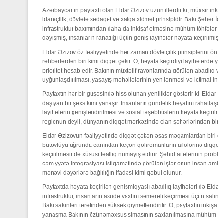
Azərbaycanın paytaxtı olan Eldar Əzizov uzun illərdir ki, müasir in
idarəçilik, dövlətə sədaqət və xalqa xidmət prinsipidir. Bakı Şəhər İc
infrastruktur baxımından daha da inkişaf etməsinə mühüm töhfələr v
dəyişmiş, insanların rahatlığı üçün geniş layihələr həyata keçiril
Eldar Əzizov öz fəaliyyətində hər zaman dövlətçilik prinsiplərini 
rəhbərlərdən biri kimi diqqət çəkir. O, həyata keçirdiyi layihələrdə y
prioritet hesab edir. Bakının müxtəlif rayonlarında görülən abadlıq
uyğunlaşdırılması, yaşayış məhəllələrinin yenilənməsi və ictimai i
Paytaxtın hər bir guşəsində hiss olunan yeniliklər göstərir ki, Elda
daşıyan bir şəxs kimi yanaşır. İnsanların gündəlik həyatını rahatla
layihələrin genişləndirilməsi və sosial təşəbbüslərin həyata keçiril
regionun deyil, dünyanın diqqət mərkəzində olan şəhərlərindən bi
Eldar Əzizovun fəaliyyətində diqqət çəkən əsas məqamlardan biri d
bütövlüyü uğrunda canından keçən qəhrəmanların ailələrinə diqqət v
keçirilməsində xüsusi fəallıq nümayiş etdirir. Şəhid ailələrinin prob
cəmiyyətə inteqrasiyası istiqamətində görülən işlər onun insan amil
mənəvi dəyərlərə bağlılığın ifadəsi kimi qəbul olunur.
Paytaxtda həyata keçirilən genişmiqyaslı abadlıq layihələri də Elda
infrastruktur, insanların asudə vaxtını səmərəli keçirməsi üçün sa
Bakı sakinləri tərəfindən yüksək qiymətləndirilir. O, paytaxtın ink
yanaşma Bakının özünəməxsus simasının saxlanılmasına mühüm təs