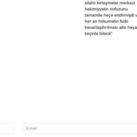
silahlı birləşmələr mərkəzi
hakimiyyətin nüfuzunu
tamamilə heçə endirmişdi 
hər an hökumətin fiziki
kənarlaşdırılması aktı həya
keçirilə bilərdi”