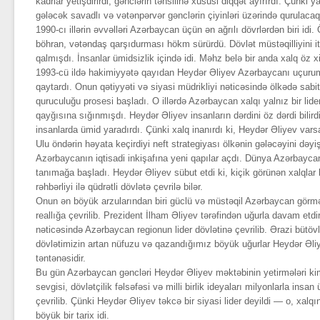
kadrlar yetişdirirdi, gənclərin təhsilinə xüsusi diqqət ayırırdı. Çünki yax
gələcək savadlı və vətənpərvər gənclərin çiyinləri üzərində qurulacaq
1990-cı illərin əvvəlləri Azərbaycan üçün ən ağrılı dövrlərdən biri idi
böhran, vətəndaş qarşıdurması hökm sürürdü. Dövlət müstəqilliyini it
qalmışdı. İnsanlar ümidsizlik içində idi. Məhz belə bir anda xalq öz x
1993-cü ildə hakimiyyətə qayıdan Heydər Əliyev Azərbaycanı uçuru
qaytardı. Onun qətiyyəti və siyasi müdrikliyi nəticəsində ölkədə sabit
quruculuğu prosesi başladı. O illərdə Azərbaycan xalqı yalnız bir lide
qayğısına sığınmışdı. Heydər Əliyev insanların dərdini öz dərdi bilird
insanlarda ümid yaradırdı. Çünki xalq inanırdı ki, Heydər Əliyev va
Ulu öndərin həyata keçirdiyi neft strategiyası ölkənin gələcəyini dəyi
Azərbaycanın iqtisadi inkişafına yeni qapılar açdı. Dünya Azərbayc
tanımağa başladı. Heydər Əliyev sübut etdi ki, kiçik görünən xalqlar b
rəhbərliyi ilə qüdrətli dövlətə çevrilə bilər.
Onun ən böyük arzularından biri güclü və müstəqil Azərbaycan görm
reallığa çevrilib. Prezident İlham Əliyev tərəfindən uğurla davam etdir
nəticəsində Azərbaycan regionun lider dövlətinə çevrilib. Ərazi bütö
dövlətimizin artan nüfuzu və qazandığımız böyük uğurlar Heydər Əliy
təntənəsidir.
Bu gün Azərbaycan gəncləri Heydər Əliyev məktəbinin yetirmələri kim
sevgisi, dövlətçilik fəlsəfəsi və milli birlik ideyaları milyonlarla ins
çevrilib. Çünki Heydər Əliyev təkcə bir siyasi lider deyildi — o, xalq
böyük bir tarix idi.