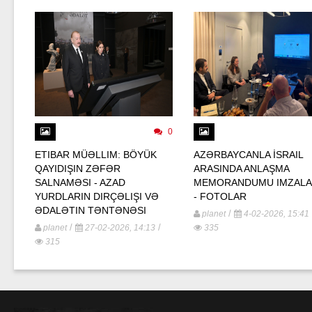
0
ETIBAR MÜƏLLIM: BÖYÜK
AZƏRBAYCANLA İSRAIL
QAYIDIŞIN ZƏFƏR
ARASINDA ANLAŞMA
SALNAMƏSI - AZAD
MEMORANDUMU IMZALA
YURDLARIN DIRÇƏLIŞI VƏ
- FOTOLAR
ƏDALƏTIN TƏNTƏNƏSI
/
planet
4-02-2026, 15:41
/
/
planet
27-02-2026, 14:13
335
315