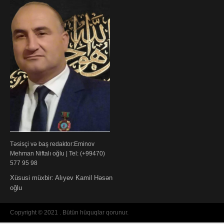
Təsisçi və baş redaktor:Eminov
Mehman Niftalı oğlu | Tel: (+99470)
577 95 98
Xüsusi müxbir: Alıyev Kamil Həsən
oğlu
Copyright © 2021 . Bütün hüquqlar qorunur.