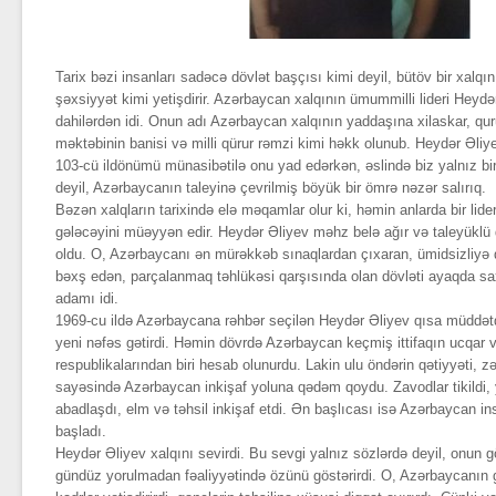
Tarix bəzi insanları sadəcə dövlət başçısı kimi deyil, bütöv bir xalqın
şəxsiyyət kimi yetişdirir. Azərbaycan xalqının ümummilli lideri Heyd
dahilərdən idi. Onun adı Azərbaycan xalqının yaddaşına xilaskar, quruc
məktəbinin banisi və milli qürur rəmzi kimi həkk olunub. Heydər Əli
103-cü ildönümü münasibətilə onu yad edərkən, əslində biz yalnız bi
deyil, Azərbaycanın taleyinə çevrilmiş böyük bir ömrə nəzər salırıq.
Bəzən xalqların tarixində elə məqamlar olur ki, həmin anlarda bir lideri
gələcəyini müəyyən edir. Heydər Əliyev məhz belə ağır və taleyüklü 
oldu. O, Azərbaycanı ən mürəkkəb sınaqlardan çıxaran, ümidsizliyə 
bəxş edən, parçalanmaq təhlükəsi qarşısında olan dövləti ayaqda s
adamı idi.
1969-cu ildə Azərbaycana rəhbər seçilən Heydər Əliyev qısa müddət
yeni nəfəs gətirdi. Həmin dövrdə Azərbaycan keçmiş ittifaqın ucqar 
respublikalarından biri hesab olunurdu. Lakin ulu öndərin qətiyyəti, 
sayəsində Azərbaycan inkişaf yoluna qədəm qoydu. Zavodlar tikildi, y
abadlaşdı, elm və təhsil inkişaf etdi. Ən başlıcası isə Azərbaycan 
başladı.
Heydər Əliyev xalqını sevirdi. Bu sevgi yalnız sözlərdə deyil, onun g
gündüz yorulmadan fəaliyyətində özünü göstərirdi. O, Azərbaycanın g