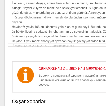
İllər keçir, zaman dəyişir, amma bəzi adlar unudulmur. Çünki həmin adl
birləşir. Heydər Əliyev də məhz belə şəxsiyyətlərdəndir. Bu gün onun
gözündə qürur, minnətdarlıq və sonsuz ehtiram görünür. Azərbaycan xa
müstəqil dövlətimizin möhkəm təməlində ulu öndərin zəhməti, müdrikl
dayanır.
Heydər Əliyevin 103-cü ildönümü yalnız anım günü deyil. Bu tarix h
öz böyük liderinə sədaqətinin, ehtiramının və sevgisinin ifadəsidir. Ç
ömürlərini yaşayıb tarixə çevrilirlər, bəzi insanlar isə tarix yazaraq ə
Heydər Əliyev məhz əbədiyyət qazanan böyük şəxsiyyətlərdən biridir
/
/
Дата: 12-05-2026, 23:41
Просмотров: 164
ОБНАРУЖИЛИ ОШИБКУ ИЛИ МЁРТВУЮ С
Выделите проблемный фрагмент мышкой и наж
В появившемся окне опишите проблему и отпра
ресурса.
Oxşar xəbərlər