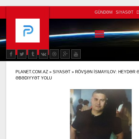
GÜNDƏM
SIYASƏT
PLANET.COM.AZ
»
SIYASƏT
» RÖVŞƏN İSMAYILOV: HEYDƏR Ə
ƏBƏDIYYƏT YOLU