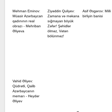
Mehman Eminov:
Ziyəddin Quliyev:
Asif Əsgərov: Milli
Müasir Azərbaycan
Zamana və məkana
birliyin banisi
qadınının real
sığmayan böyük
obrazı - Mehriban
Zəfər! Şəhidlər
Əliyeva
ölməz, Vətən
bölünməz!
Vahid Əliyev:
Qüdrətli, Qalib
Azərbaycanın
memarı - Heydər
Əliyev