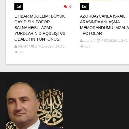
0
ETIBAR MÜƏLLIM: BÖYÜK
AZƏRBAYCANLA İSRAIL
QAYIDIŞIN ZƏFƏR
ARASINDA ANLAŞMA
SALNAMƏSI - AZAD
MEMORANDUMU IMZALA
YURDLARIN DIRÇƏLIŞI VƏ
- FOTOLAR
ƏDALƏTIN TƏNTƏNƏSI
/
planet
4-02-2026, 15:41
/
/
planet
27-02-2026, 14:13
333
311