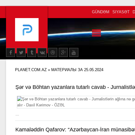
GÜNDƏM
SIYASƏT
PLANET.COM.AZ
» МАТЕРИАЛЫ ЗА 25.05.2024
Şər və Böhtan yazanlara tutarlı cavab - Jurnalistlə
onu da qələmi ələ alır - Daxil Kərimov - ÖZƏL
....
Kamaləddin Qafarov: “Azərbaycan-İran münasibə