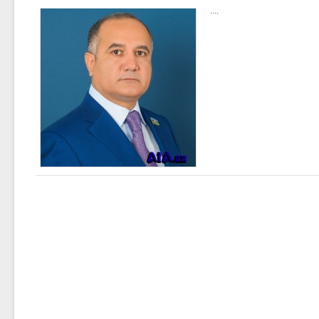
zəmin üzərində qurulub”
....