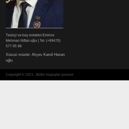
Təsisçi və baş redaktor:Eminov
Mehman Niftalı oğlu | Tel: (+99470)
577 95 98
Xüsusi müxbir: Alıyev Kamil Həsən
oğlu
Copyright © 2021 . Bütün hüquqlar qorunur.