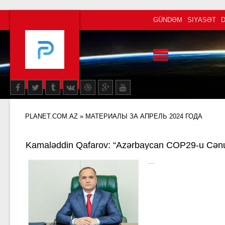
GÜNDƏM
SIYASƏT
PLANET.COM.AZ
» МАТЕРИАЛЫ ЗА АПРЕЛЬ 2024 ГОДА
Kamaləddin Qafarov: “Azərbaycan COP29-u Cənu
prosesinə kömək edə bilər”
....