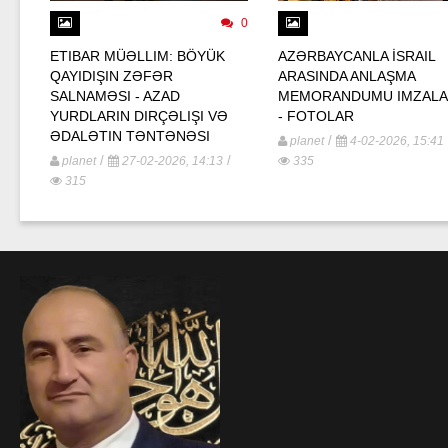
0
ETIBAR MÜƏLLIM: BÖYÜK
AZƏRBAYCANLA İSRAIL
QAYIDIŞIN ZƏFƏR
ARASINDA ANLAŞMA
SALNAMƏSI - AZAD
MEMORANDUMU IMZALA
YURDLARIN DIRÇƏLIŞI VƏ
- FOTOLAR
ƏDALƏTIN TƏNTƏNƏSI
/
planet
4-02-2026, 15:41
/
/
planet
27-02-2026, 14:13
335
315