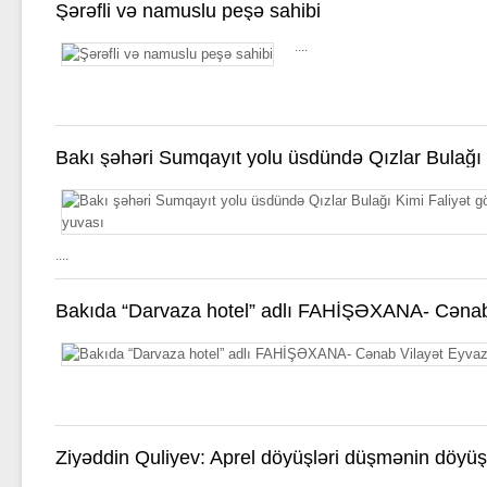
Şərəfli və namuslu peşə sahibi
....
Bakı şəhəri Sumqayıt yolu üsdündə Qızlar Bulağı 
görsədən Əxlaqsız yuvası
....
Bakıda “Darvaza hotel” adlı FAHİŞƏXANA- Cənab
Eyvazovun nəzərinə!
Ziyəddin Quliyev: Aprel döyüşləri düşmənin döyüş 