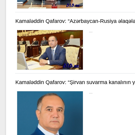
Kamaləddin Qafarov: “Azərbaycan-Rusiya əlaqələri
etdirilir”
....
Kamaləddin Qafarov: “Şirvan suvarma kanalının 
aqrar sektoru inkişaf etdirəcək”
....