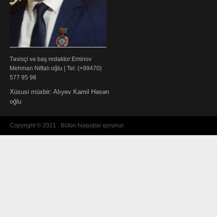
Təsisçi və baş redaktor:Eminov
Mehman Niftalı oğlu | Tel: (+99470)
577 95 98
Xüsusi müxbir: Alıyev Kamil Həsən
oğlu
Copyright © 2021 . Bütün hüquqlar qorunur.