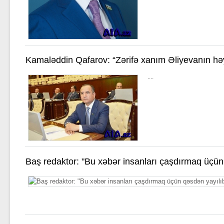
Kamaləddin Qafarov: “Zərifə xanım Əliyevanın həy
örnəkdir”
....
Baş redaktor: "Bu xəbər insanları çaşdırmaq üçün